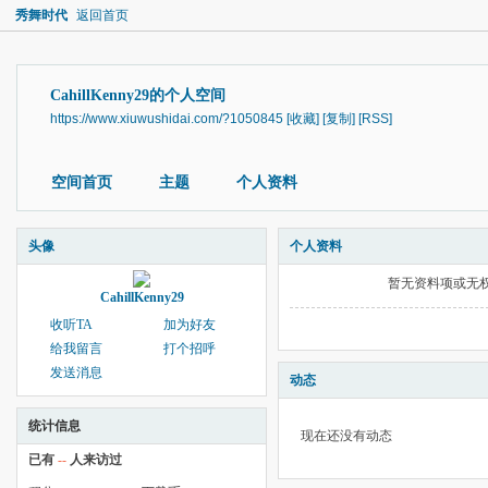
秀舞时代
返回首页
CahillKenny29的个人空间
https://www.xiuwushidai.com/?1050845
[收藏]
[复制]
[RSS]
空间首页
主题
个人资料
头像
个人资料
暂无资料项或无
CahillKenny29
收听TA
加为好友
给我留言
打个招呼
发送消息
动态
统计信息
现在还没有动态
已有
--
人来访过