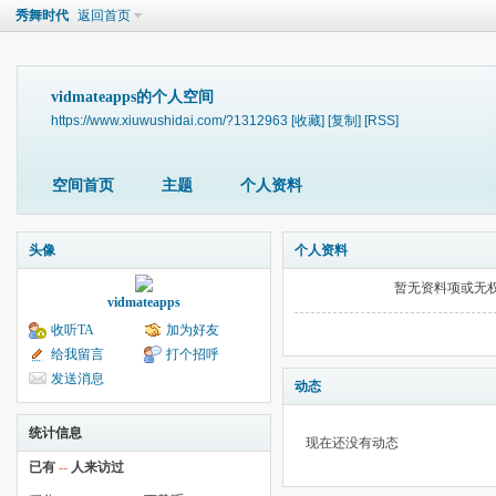
秀舞时代
返回首页
vidmateapps的个人空间
https://www.xiuwushidai.com/?1312963
[收藏]
[复制]
[RSS]
空间首页
主题
个人资料
头像
个人资料
暂无资料项或无
vidmateapps
收听TA
加为好友
给我留言
打个招呼
发送消息
动态
统计信息
现在还没有动态
已有
--
人来访过