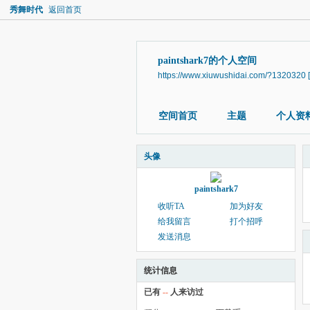
秀舞时代
返回首页
paintshark7的个人空间
https://www.xiuwushidai.com/?1320320
空间首页
主题
个人资
头像
paintshark7
收听TA
加为好友
给我留言
打个招呼
发送消息
统计信息
已有
--
人来访过