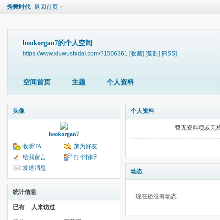
秀舞时代
返回首页
hookorgan7的个人空间
https://www.xiuwushidai.com/?1506361
[收藏]
[复制]
[RSS]
空间首页
主题
个人资料
头像
个人资料
暂无资料项或无
hookorgan7
收听TA
加为好友
给我留言
打个招呼
发送消息
动态
统计信息
现在还没有动态
已有
--
人来访过