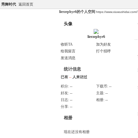
秀舞时代
返回首页
lierzephyr6的个人空间
https://www.xiuwushidai.com
头像
lierzephyr6
收听TA
加为好友
给我留言
打个招呼
发送消息
统计信息
已有
--
人来访过
积分:
--
下载币:
--
好友:
--
主题:
--
日志:
--
相册:
--
分享:
--
相册
现在还没有相册