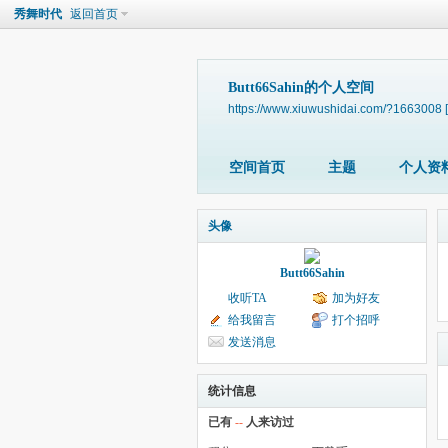
秀舞时代
返回首页
Butt66Sahin的个人空间
https://www.xiuwushidai.com/?1663008
空间首页
主题
个人资
头像
Butt66Sahin
收听TA
加为好友
给我留言
打个招呼
发送消息
统计信息
已有
--
人来访过