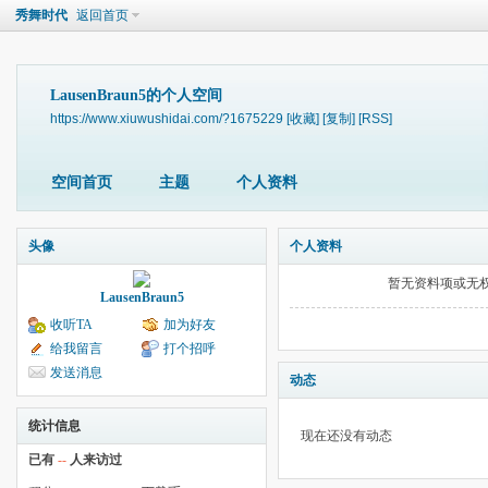
秀舞时代
返回首页
LausenBraun5的个人空间
https://www.xiuwushidai.com/?1675229
[收藏]
[复制]
[RSS]
空间首页
主题
个人资料
头像
个人资料
暂无资料项或无
LausenBraun5
收听TA
加为好友
给我留言
打个招呼
发送消息
动态
统计信息
现在还没有动态
已有
--
人来访过