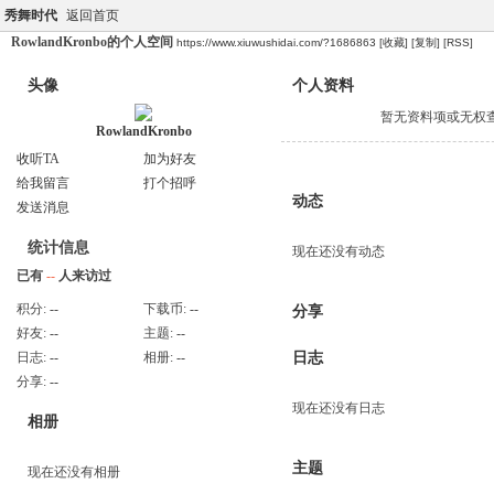
秀舞时代
返回首页
RowlandKronbo的个人空间
https://www.xiuwushidai.com/?1686863
[收藏]
[复制]
[RSS]
头像
个人资料
暂无资料项或无权
RowlandKronbo
收听TA
加为好友
给我留言
打个招呼
动态
发送消息
统计信息
现在还没有动态
已有
--
人来访过
积分:
--
下载币:
--
分享
好友:
--
主题:
--
日志:
--
相册:
--
日志
分享:
--
现在还没有日志
相册
主题
现在还没有相册