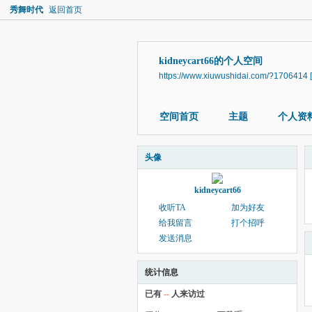
秀舞时代
返回首页
kidneycart66的个人空间
https://www.xiuwushidai.com/?1706414
空间首页
主题
个人资
头像
kidneycart66
收听TA
加为好友
给我留言
打个招呼
发送消息
统计信息
已有
--
人来访过