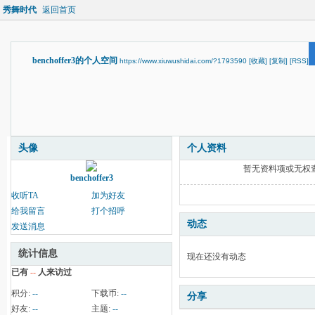
秀舞时代
返回首页
benchoffer3的个人空间
https://www.xiuwushidai.com/?1793590
[收藏]
[复制]
[RSS]
头像
个人资料
暂无资料项或无权
benchoffer3
收听TA
加为好友
给我留言
打个招呼
动态
发送消息
统计信息
现在还没有动态
已有
--
人来访过
积分:
--
下载币:
--
分享
好友:
--
主题:
--