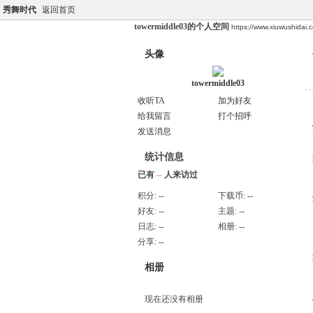
秀舞时代
返回首页
towermiddle03的个人空间
https://www.xiuwushidai
头像
towermiddle03
收听TA
加为好友
给我留言
打个招呼
发送消息
统计信息
已有
--
人来访过
积分:
--
下载币:
--
好友:
--
主题:
--
日志:
--
相册:
--
分享:
--
相册
现在还没有相册