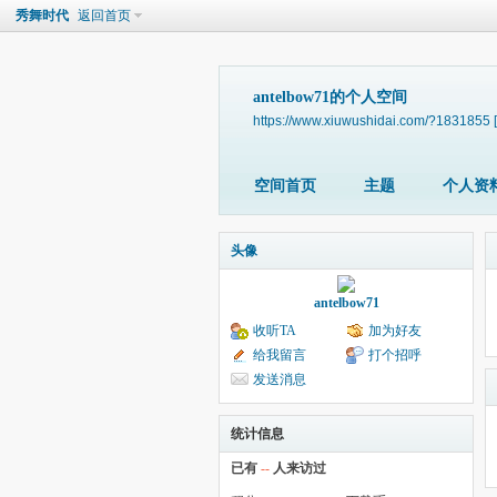
秀舞时代
返回首页
antelbow71的个人空间
https://www.xiuwushidai.com/?1831855
空间首页
主题
个人资
头像
antelbow71
收听TA
加为好友
给我留言
打个招呼
发送消息
统计信息
已有
--
人来访过