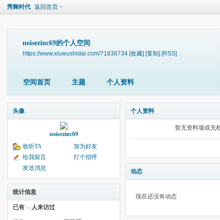
秀舞时代
返回首页
noisezinc69的个人空间
https://www.xiuwushidai.com/?1836734
[收藏]
[复制]
[RSS]
空间首页
主题
个人资料
头像
个人资料
暂无资料项或无
noisezinc69
收听TA
加为好友
给我留言
打个招呼
发送消息
动态
统计信息
现在还没有动态
已有
--
人来访过