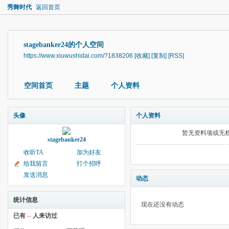
秀舞时代
返回首页
stagebanker24的个人空间
https://www.xiuwushidai.com/?1838206
[收藏]
[复制]
[RSS]
空间首页
主题
个人资料
头像
个人资料
暂无资料项或无
stagebanker24
收听TA
加为好友
给我留言
打个招呼
发送消息
动态
统计信息
现在还没有动态
已有
--
人来访过