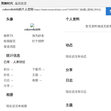
秀舞时代
返回首页
colorrelish66的个人空间
https://www.xiuwushidai.com/?1840597
[收藏]
[复制]
[RSS]
头像
个人资料
暂无资料项或无权
colorrelish66
收听TA
加为好友
给我留言
打个招呼
动态
发送消息
统计信息
现在还没有动态
已有
--
人来访过
积分:
--
下载币:
--
分享
好友:
--
主题:
--
日志:
--
相册:
--
日志
分享:
--
现在还没有日志
相册
主题
现在还没有相册