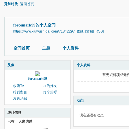
秀舞时代
返回首页
forcemark99的个人空间
https://www.xiuwushidai.com/?1842297
[收藏]
[复制]
[RSS]
空间首页
主题
个人资料
头像
个人资料
暂无资料项或无
forcemark99
收听TA
加为好友
给我留言
打个招呼
发送消息
动态
统计信息
现在还没有动态
已有
--
人来访过