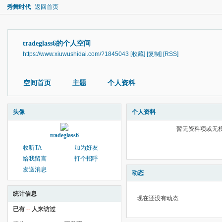
秀舞时代
返回首页
tradeglass6的个人空间
https://www.xiuwushidai.com/?1845043
[收藏]
[复制]
[RSS]
空间首页
主题
个人资料
头像
个人资料
暂无资料项或无
tradeglass6
收听TA
加为好友
给我留言
打个招呼
发送消息
动态
统计信息
现在还没有动态
已有
--
人来访过