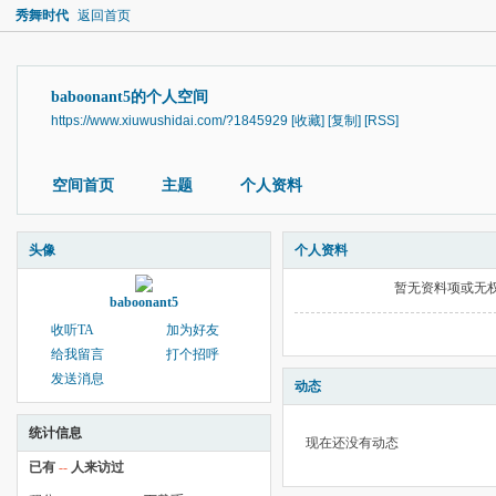
秀舞时代
返回首页
baboonant5的个人空间
https://www.xiuwushidai.com/?1845929
[收藏]
[复制]
[RSS]
空间首页
主题
个人资料
头像
个人资料
暂无资料项或无
baboonant5
收听TA
加为好友
给我留言
打个招呼
发送消息
动态
统计信息
现在还没有动态
已有
--
人来访过