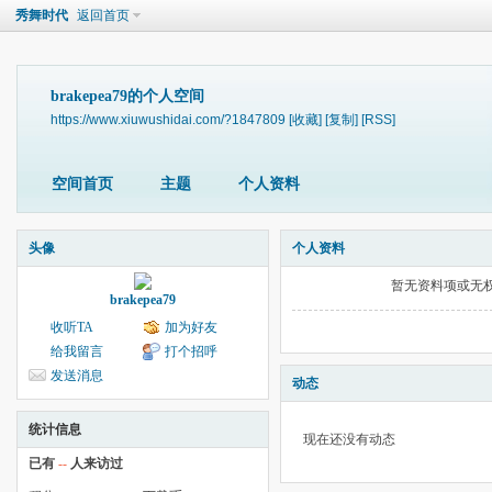
秀舞时代
返回首页
brakepea79的个人空间
https://www.xiuwushidai.com/?1847809
[收藏]
[复制]
[RSS]
空间首页
主题
个人资料
头像
个人资料
暂无资料项或无
brakepea79
收听TA
加为好友
给我留言
打个招呼
发送消息
动态
统计信息
现在还没有动态
已有
--
人来访过