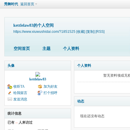
秀舞时代
返回首页
kettlelaw83的个人空间
https://www.xiuwushidai.com/?1851525
[收藏]
[复制]
[RSS]
空间首页
主题
个人资料
头像
个人资料
暂无资料项或无
kettlelaw83
收听TA
加为好友
给我留言
打个招呼
发送消息
动态
统计信息
现在还没有动态
已有
--
人来访过