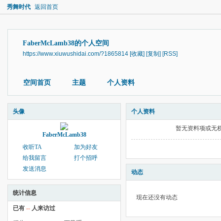
秀舞时代
返回首页
FaberMcLamb38的个人空间
https://www.xiuwushidai.com/?1865814
[收藏]
[复制]
[RSS]
空间首页
主题
个人资料
头像
个人资料
暂无资料项或无
FaberMcLamb38
收听TA
加为好友
给我留言
打个招呼
发送消息
动态
统计信息
现在还没有动态
已有
--
人来访过