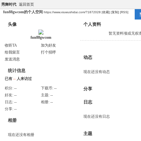
秀舞时代
返回首页
fun88gwcom的个人空间
https://www.xiuwushidai.com/?1872028
[收藏]
[复制]
[RSS]
头像
个人资料
暂无资料项或无权
fun88gwcom
收听TA
加为好友
给我留言
打个招呼
动态
发送消息
统计信息
现在还没有动态
已有
--
人来访过
积分:
--
下载币:
--
分享
好友:
--
主题:
--
日志:
--
相册:
--
日志
分享:
--
现在还没有日志
相册
主题
现在还没有相册