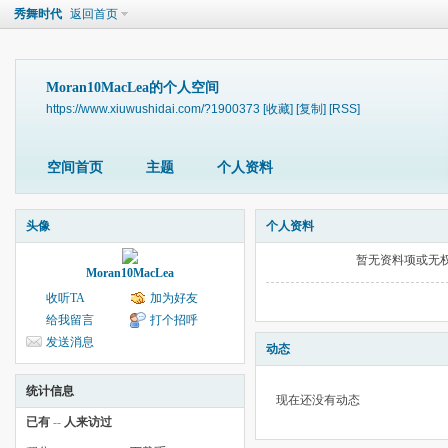
秀舞时代
返回首页
Moran10MacLea的个人空间
https://www.xiuwushidai.com/?1900373
[收藏]
[复制]
[RSS]
空间首页
主题
个人资料
头像
个人资料
暂无资料项或无
Moran10MacLea
收听TA
加为好友
给我留言
打个招呼
发送消息
动态
统计信息
现在还没有动态
已有
--
人来访过