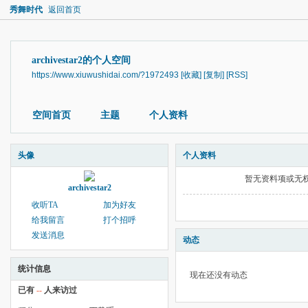
秀舞时代
返回首页
archivestar2的个人空间
https://www.xiuwushidai.com/?1972493
[收藏]
[复制]
[RSS]
空间首页
主题
个人资料
头像
个人资料
暂无资料项或无
archivestar2
收听TA
加为好友
给我留言
打个招呼
发送消息
动态
统计信息
现在还没有动态
已有
--
人来访过