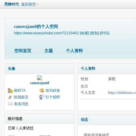
秀舞时代
返回首页
camerajam8的个人空间
https://www.xiuwushidai.com/?2133462
[收藏]
[复制]
[RSS]
空间首页
主题
个人资料
头像
个人资料
性别
保密
camerajam8
生日
收听TA
加为好友
个人主页
https://skinhouse.c
给我留言
打个招呼
发送消息
统计信息
动态
已有
4
人来访过
现在还没有动态