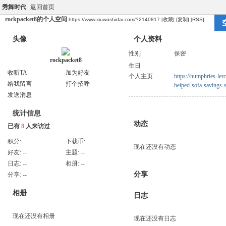
秀舞时代
返回首页
rockpacket8的个人空间
https://www.xiuwushidai.com/?2140817
[收藏]
[复制]
[RSS]
头像
个人资料
性别
保密
rockpacket8
生日
收听TA
加为好友
个人主页
https://humphries-ler
给我留言
打个招呼
helped-sofa-savings-
发送消息
统计信息
动态
已有
8
人来访过
积分:
--
下载币:
--
现在还没有动态
好友:
--
主题:
--
日志:
--
相册:
--
分享
分享:
--
相册
日志
现在还没有相册
现在还没有日志