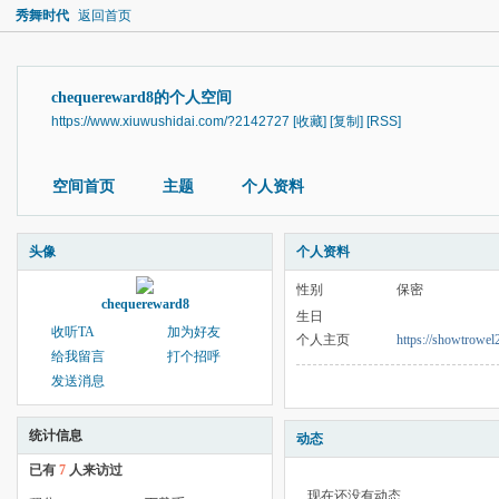
秀舞时代
返回首页
chequereward8的个人空间
https://www.xiuwushidai.com/?2142727
[收藏]
[复制]
[RSS]
空间首页
主题
个人资料
头像
个人资料
性别
保密
chequereward8
生日
收听TA
加为好友
个人主页
https://showtrowel2
给我留言
打个招呼
发送消息
统计信息
动态
已有
7
人来访过
现在还没有动态