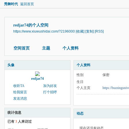
秀舞时代
返回首页
redjar74的个人空间
https://www.xiuwushidai.com/?2196000
[收藏]
[复制]
[RSS]
空间首页
主题
个人资料
头像
个人资料
性别
保密
redjar74
生日
收听TA
加为好友
个人主页
https://buzzinguni
给我留言
打个招呼
发送消息
统计信息
动态
已有
3
人来访过
现在还没有动态