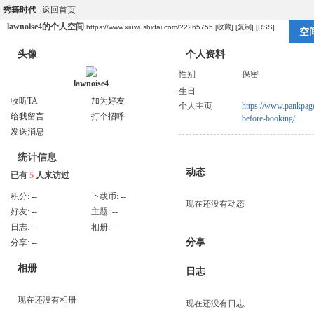
秀舞时代
返回首页
lawnoise4的个人空间
https://www.xiuwushidai.com/?2265755
[收藏]
[复制]
[RSS]
空
头像
个人资料
性别
保密
lawnoise4
生日
收听TA
加为好友
个人主页
https://www.pankpag
给我留言
打个招呼
before-booking/
发送消息
统计信息
动态
已有
5
人来访过
积分:
--
下载币:
--
现在还没有动态
好友:
--
主题:
--
日志:
--
相册:
--
分享
分享:
--
相册
日志
现在还没有相册
现在还没有日志