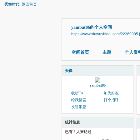
秀舞时代
返回首页
yambat86的个人空间
https://www.xiuwushidai.com/?2269985
空间首页
主题
个人资
头像
yambat86
收听TA
加为好友
给我留言
打个招呼
发送消息
统计信息
已有
5
人来访过