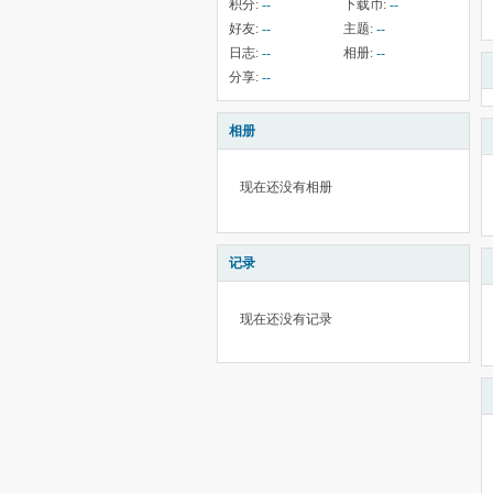
积分:
--
下载币:
--
好友:
--
主题:
--
日志:
--
相册:
--
分享:
--
相册
现在还没有相册
记录
现在还没有记录