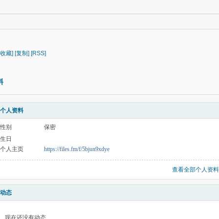
[收藏]
[复制]
[RSS]
料
个人资料
性别
保密
生日
个人主页
https://files.fm/f/5bjun9xdye
查看全部个人资料
动态
现在还没有动态