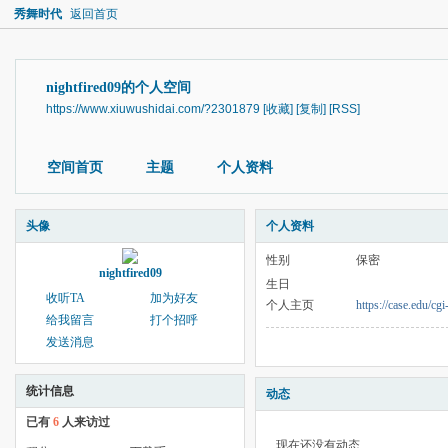
秀舞时代
返回首页
nightfired09的个人空间
https://www.xiuwushidai.com/?2301879
[收藏]
[复制]
[RSS]
空间首页
主题
个人资料
头像
个人资料
性别
保密
nightfired09
生日
收听TA
加为好友
个人主页
https://case.edu/c
给我留言
打个招呼
发送消息
统计信息
动态
已有
6
人来访过
现在还没有动态