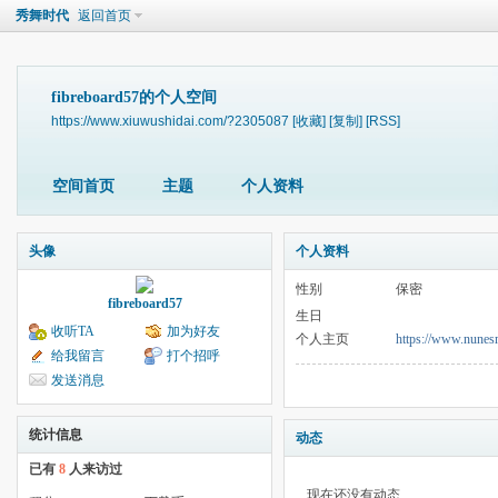
秀舞时代
返回首页
fibreboard57的个人空间
https://www.xiuwushidai.com/?2305087
[收藏]
[复制]
[RSS]
空间首页
主题
个人资料
头像
个人资料
性别
保密
fibreboard57
生日
收听TA
加为好友
个人主页
https://www.nunesm
给我留言
打个招呼
发送消息
统计信息
动态
已有
8
人来访过
现在还没有动态