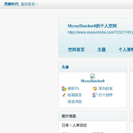
秀舞时代
返回首页
MccoyHatcher8的个人空间
https://www.xiuwushidai.com/?2327745
空间首页
主题
个人资
头像
MccoyHatcher8
收听TA
加为好友
给我留言
打个招呼
发送消息
统计信息
已有
5
人来访过