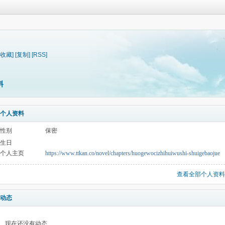
[收藏]
[复制]
[RSS]
料
个人资料
性别
保密
生日
个人主页
https://www.ttkan.co/novel/chapters/huogewocizhihuiwushi-shuigebaojue
查看全部个人资料
动态
现在还没有动态