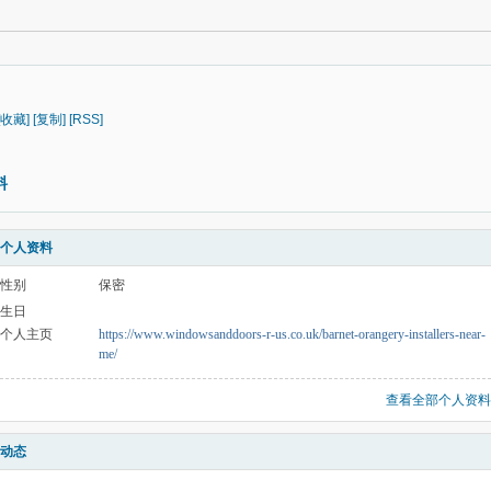
[收藏]
[复制]
[RSS]
料
个人资料
性别
保密
生日
个人主页
https://www.windowsanddoors-r-us.co.uk/barnet-orangery-installers-near-
me/
查看全部个人资料
动态