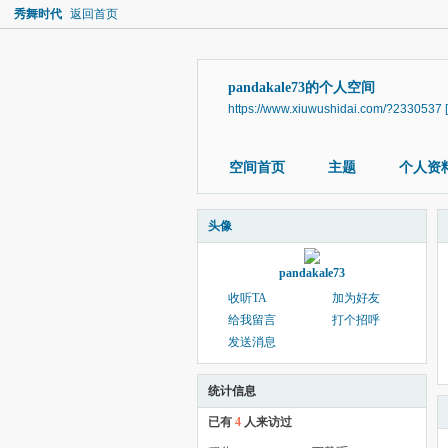
秀舞时代
返回首页
pandakale73的个人空间
https://www.xiuwushidai.com/?2330537
空间首页
主题
个人资
头像
pandakale73
收听TA
加为好友
给我留言
打个招呼
发送消息
统计信息
已有
4
人来访过