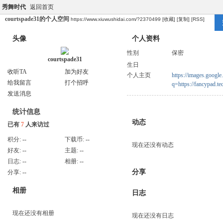
秀舞时代
返回首页
courtspade31的个人空间
https://www.xiuwushidai.com/?2370499
[收藏]
[复制]
[RSS]
头像
个人资料
性别
保密
courtspade31
生日
收听TA
加为好友
个人主页
https://images.google
给我留言
打个招呼
q=https://fancypad
发送消息
统计信息
动态
已有
7
人来访过
积分:
--
下载币:
--
现在还没有动态
好友:
--
主题:
--
日志:
--
相册:
--
分享
分享:
--
相册
日志
现在还没有相册
现在还没有日志