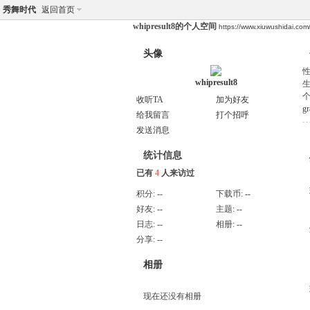
秀舞时代
返回首页
whipresult8的个人空间
https://www.xiuwushidai.co
头像
whipresult8
收听TA
加为好友
gr
给我留言
打个招呼
发送消息
统计信息
已有
4
人来访过
积分:
--
下载币:
--
好友:
--
主题:
--
日志:
--
相册:
--
分享:
--
相册
现在还没有相册