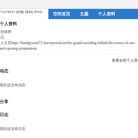
m/?2378627
[收藏]
[复制]
[RSS]
空间首页
主题
个人资料
个人资料
性别
保密
生日
个人主页
https://handground71.bravejournal.net/the-grand-unveiling-behind-the-scenes-of-our-
and-opening-preparations
查看全部个人资
动态
现在还没有动态
分享
日志
现在还没有日志