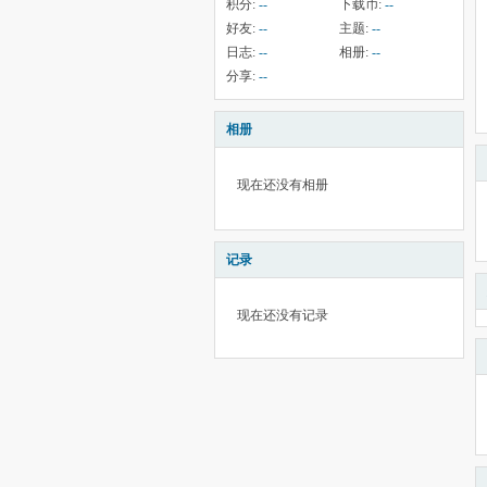
积分:
--
下载币:
--
好友:
--
主题:
--
日志:
--
相册:
--
分享:
--
相册
现在还没有相册
记录
现在还没有记录