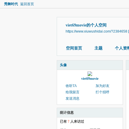
秀舞时代
返回首页
viet69movie的个人空间
https://www.xiuwushidai.com/?2384658
空间首页
主题
个人资
头像
viet69movie
收听TA
加为好友
给我留言
打个招呼
发送消息
统计信息
已有
7
人来访过