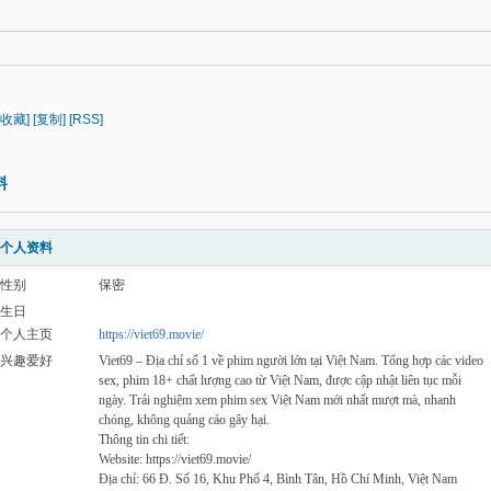
[收藏]
[复制]
[RSS]
料
个人资料
性别
保密
生日
个人主页
https://viet69.movie/
兴趣爱好
Viet69 – Địa chỉ số 1 về phim người lớn tại Việt Nam. Tổng hợp các video
sex, phim 18+ chất lượng cao từ Việt Nam, được cập nhật liên tục mỗi
ngày. Trải nghiệm xem phim sex Việt Nam mới nhất mượt mà, nhanh
chóng, không quảng cáo gây hại.
Thông tin chi tiết:
Website: https://viet69.movie/
Địa chỉ: 66 Đ. Số 16, Khu Phố 4, Bình Tân, Hồ Chí Minh, Việt Nam