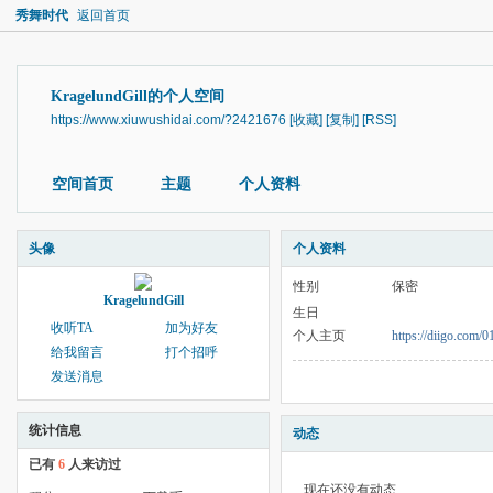
秀舞时代
返回首页
KragelundGill的个人空间
https://www.xiuwushidai.com/?2421676
[收藏]
[复制]
[RSS]
空间首页
主题
个人资料
头像
个人资料
性别
保密
KragelundGill
生日
收听TA
加为好友
个人主页
https://diigo.com/
给我留言
打个招呼
发送消息
统计信息
动态
已有
6
人来访过
现在还没有动态