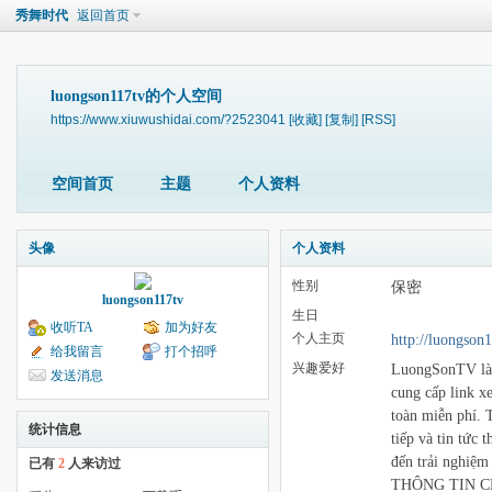
秀舞时代
返回首页
luongson117tv的个人空间
https://www.xiuwushidai.com/?2523041
[收藏]
[复制]
[RSS]
空间首页
主题
个人资料
头像
个人资料
性别
保密
luongson117tv
生日
收听TA
加为好友
个人主页
http://luongson1
给我留言
打个招呼
兴趣爱好
LuongSonTV là 
发送消息
cung cấp link x
toàn miễn phí. T
统计信息
tiếp và tin tức
đến trải nghiệ
已有
2
人来访过
THÔNG TIN CH