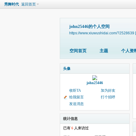
秀舞时代
返回首页
john25446的个人空间
https://www.xiuwushidai.com/?2528639
空间首页
主题
个人资
头像
john25446
收听TA
加为好友
给我留言
打个招呼
发送消息
统计信息
已有
6
人来访过