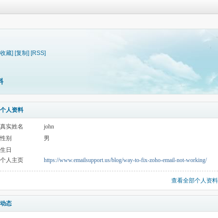
[收藏]
[复制]
[RSS]
料
个人资料
真实姓名
john
性别
男
生日
个人主页
https://www.emailsupport.us/blog/way-to-fix-zoho-email-not-working/
查看全部个人资料
动态