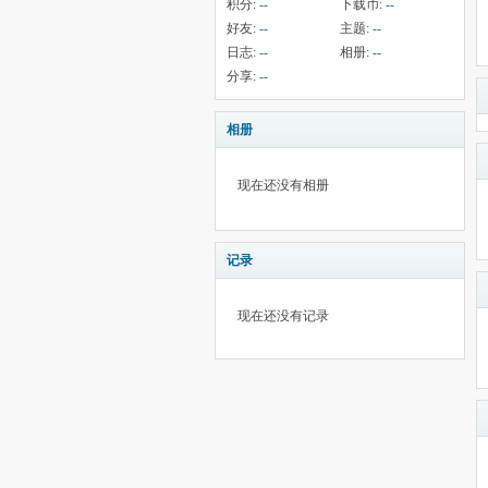
积分:
--
下载币:
--
好友:
--
主题:
--
日志:
--
相册:
--
分享:
--
相册
现在还没有相册
记录
现在还没有记录