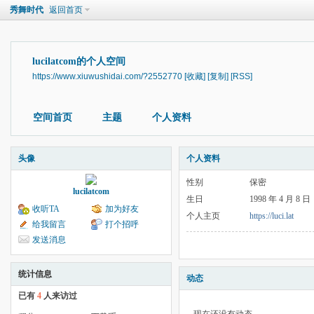
秀舞时代
返回首页
lucilatcom的个人空间
https://www.xiuwushidai.com/?2552770
[收藏]
[复制]
[RSS]
空间首页
主题
个人资料
头像
个人资料
性别
保密
lucilatcom
生日
1998 年 4 月 8 日
收听TA
加为好友
个人主页
https://luci.lat
给我留言
打个招呼
发送消息
统计信息
动态
已有
4
人来访过