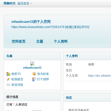
秀舞时代
返回首页
refundwater11的个人空间
https://www.xiuwushidai.com/?2561479
[收藏]
[复制]
[RSS]
空间首页
主题
个人资料
头像
个人资料
性别
保密
refundwater11
生日
收听TA
加为好友
个人主页
https://doc.adminf
给我留言
打个招呼
发送消息
统计信息
动态
已有
7
人来访过
现在还没有动态