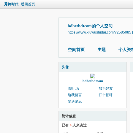
秀舞时代
返回首页
bdbetbdtcom的个人空间
https://www.xiuwushidai.com/?2585085
空间首页
主题
个人资
头像
bdbetbdtcom
收听TA
加为好友
给我留言
打个招呼
发送消息
统计信息
已有
4
人来访过