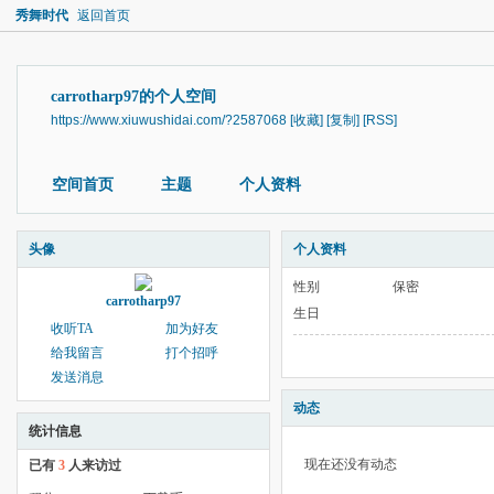
秀舞时代
返回首页
carrotharp97的个人空间
https://www.xiuwushidai.com/?2587068
[收藏]
[复制]
[RSS]
空间首页
主题
个人资料
头像
个人资料
性别
保密
carrotharp97
生日
收听TA
加为好友
给我留言
打个招呼
发送消息
动态
统计信息
现在还没有动态
已有
3
人来访过