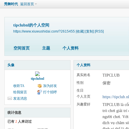
秀舞时代
返回首页
tipclubnl的个人空间
https://www.xiuwushidai.com/?2615455
[收藏]
[复制]
[RSS]
空间首页
主题
个人资料
头像
个人资料
真实姓名
TIPCLUB
tipclubnl
性别
保密
收听TA
加为好友
生日
给我留言
打个招呼
个人主页
https://tipclub.nl
发送消息
兴趣爱好
TIPCLUB là cổng
trò chơi giải tr
统计信息
người chơi. Với 
已有
2
人来访过
dịch vụ chăm s
định vị thế là 