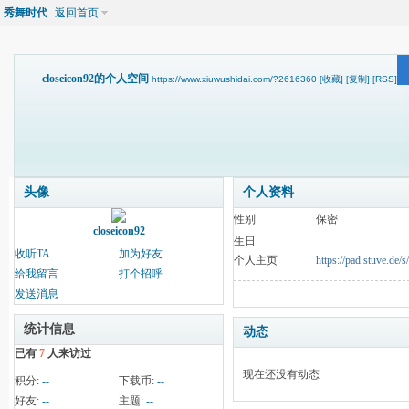
秀舞时代
返回首页
closeicon92的个人空间
https://www.xiuwushidai.com/?2616360
[收藏]
[复制]
[RSS]
头像
个人资料
性别
保密
closeicon92
生日
收听TA
加为好友
个人主页
https://pad.stuve.de
给我留言
打个招呼
发送消息
统计信息
动态
已有
7
人来访过
现在还没有动态
积分:
--
下载币:
--
好友:
--
主题:
--