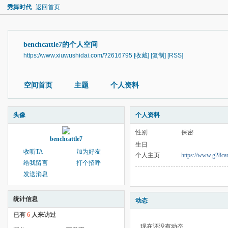
秀舞时代
返回首页
benchcattle7的个人空间
https://www.xiuwushidai.com/?2616795
[收藏]
[复制]
[RSS]
空间首页
主题
个人资料
头像
个人资料
性别
保密
benchcattle7
生日
收听TA
加为好友
个人主页
https://www.g28car
给我留言
打个招呼
发送消息
统计信息
动态
已有
6
人来访过
现在还没有动态