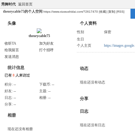
秀舞时代
返回首页
theorycable75的个人空间
https://www.xiuwushidai.com/?2617470
[收藏]
[复制]
[RSS]
头像
个人资料
性别
保密
theorycable75
生日
收听TA
加为好友
个人主页
https://images.googl
给我留言
打个招呼
发送消息
统计信息
动态
已有
8
人来访过
现在还没有动态
积分:
--
下载币:
--
好友:
--
主题:
--
日志:
--
相册:
--
分享
分享:
--
日志
相册
现在还没有日志
现在还没有相册