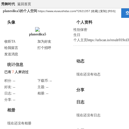
秀舞时代
返回首页
planesilica5的个人空间
https://www.xiuwushidai.com/?2621357
[收藏]
[复制]
[RSS]
头像
个人资料
性别
保密
planesilica5
生日
个人主页
https://urlscan.io/result/019
收听TA
加为好友
给我留言
打个招呼
发送消息
动态
统计信息
已有
7
人来访过
现在还没有动态
积分:
--
下载币:
--
好友:
--
主题:
--
分享
日志:
--
相册:
--
分享:
--
日志
相册
现在还没有日志
现在还没有相册