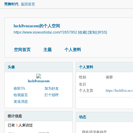
秀舞时代
返回首页
luck8vnzacom的个人空间
https://www.xiuwushidai.com/?2657952
[收藏]
[复制]
[RSS]
空间首页
主题
个人资料
头像
个人资料
性别
保密
luck8vnzacom
生日
收听TA
加为好友
个人主页
https://luck8vn.za.
给我留言
打个招呼
发送消息
统计信息
动态
已有
3
人来访过
现在还没有动态